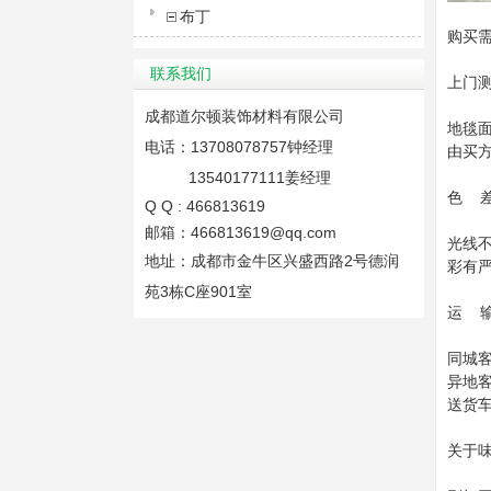
布丁
购买
联系我们
上门
成都道尔顿装饰材料有限公司
地毯
电话：13708078757钟经理
由买
13540177111姜经理
色 
Q Q : 466813619
邮箱：466813619@qq.com
光线
地址：成都市金牛区兴盛西路2号德润
彩有
苑3栋C座901室
运 
同城
异地
送货
关于