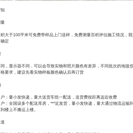
需知
测量
面积大于100平米可免费带样品上门送样，免费测量百积评估施工情况，
方确定
差
不同，显示器不同，可以会导致实物和照片颜色有差异，不同批次的地毯
严格要求，建议先看实物样板颜色确认后再订货
输
客户：量小发快递，量大送货车统一配送，送货费按距离远近收费
客户：全国设多个配送库房，***近发货，量小发快递，量大通过物流运输
车到楼上不搬运上楼。
味道