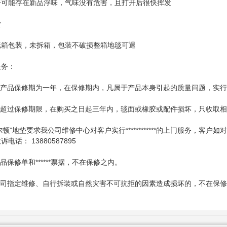
开可能存在新品浮味，气味没有危害，且打开后很快挥发
货
纸箱包装，未拆箱，包装不破损整箱地毯可退
服务：
地垫产品保修期为一年，在保修期内，凡属于产品本身引起的质量问题，实
如已超过保修期限，在购买之日起三年内，毯面或橡胶或配件损坏，只收取
道尔顿”地垫要求我公司维修中心对客户实行************的上门服务，
电话： 13880587895
产品保修单和******票据，不在保修之内。
非我司指定维修、自行拆装或自然灾害不可抗拒的因素造成损坏的，不在保