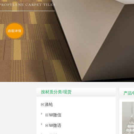
按材质分类/现货
产品
涤纶
W微信
W微语