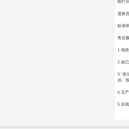
刚打
退换
标准
售后
1.
2.
3.“
诉。投诉
4.无
5.