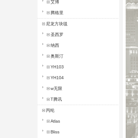
艾博
腾格里
尼龙方块毯
圣西罗
纳西
奥斯汀
YH103
YH104
w无限
T腾讯
丙纶
Atlas
Bliss