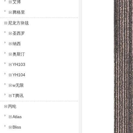
艾博
腾格里
尼龙方块毯
圣西罗
纳西
奥斯汀
YH103
YH104
w无限
T腾讯
丙纶
Atlas
Bliss