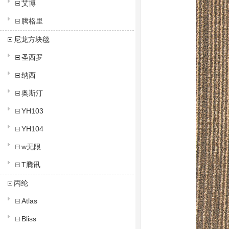
艾博
腾格里
尼龙方块毯
圣西罗
纳西
奥斯汀
YH103
YH104
w无限
T腾讯
丙纶
Atlas
Bliss